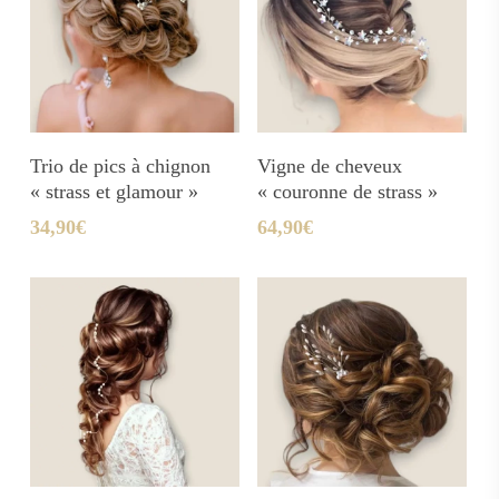
Ajouter Au Panier
Ajouter Au Panier
Trio de pics à chignon
Vigne de cheveux
« strass et glamour »
« couronne de strass »
34,90
€
64,90
€