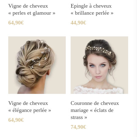
Ajouter Au Panier
Ajouter Au Panier
Vigne de cheveux
Epingle à cheveux
« perles et glamour »
« brillance perlée »
64,90
€
44,90
€
Ajouter Au Panier
Ajouter Au Panier
Vigne de cheveux
Couronne de cheveux
« élégance perlée »
mariage « éclats de
strass »
64,90
€
74,90
€