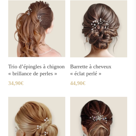
Ajouter Au Panier
Ajouter Au Panier
Trio d’épingles à chignon
Barrette à cheveux
« brillance de perles »
« éclat perlé »
34,90
€
44,90
€