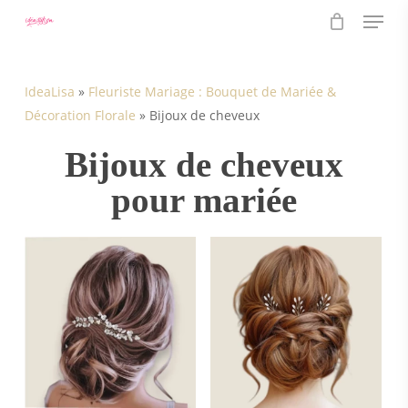
Menu
Skip
to
main
content
IdeaLisa
»
Fleuriste Mariage : Bouquet de Mariée &
Décoration Florale
»
Bijoux de cheveux
Bijoux de cheveux
pour mariée