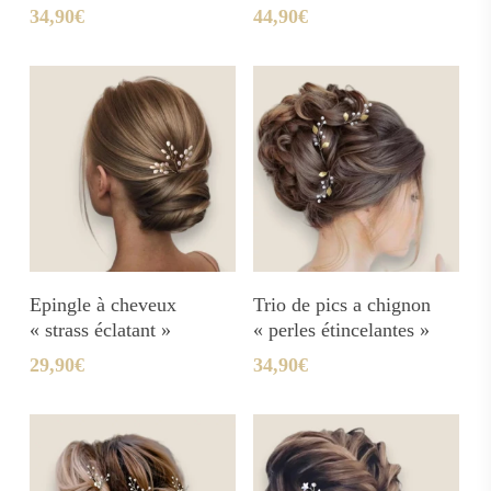
34,90
€
44,90
€
Ajouter Au Panier
Ajouter Au Panier
Epingle à cheveux
Trio de pics a chignon
« strass éclatant »
« perles étincelantes »
29,90
€
34,90
€