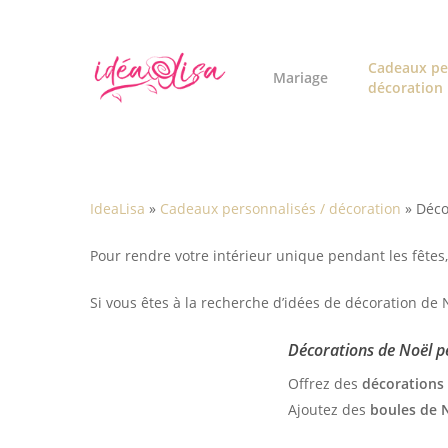
Skip
to
main
Cadeaux pe
Mariage
décoration
content
IdeaLisa
»
Cadeaux personnalisés / décoration
»
Déco
Pour rendre votre intérieur unique pendant les fêtes,
Si vous êtes à la recherche d’idées de décoration de 
Décorations de Noël pe
Offrez des
décorations
Ajoutez des
boules de 