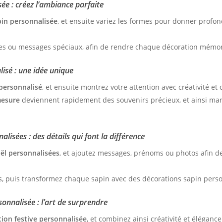
ée : créez l’ambiance parfaite
pin personnalisée
, et ensuite variez les formes pour donner profon
tes ou messages spéciaux, afin de rendre chaque décoration mémora
isé : une idée unique
personnalisé
, et ensuite montrez votre attention avec créativité et o
mesure
deviennent rapidement des souvenirs précieux, et ainsi m
lisées : des détails qui font la différence
ël personnalisées
, et ajoutez messages, prénoms ou photos afin d
urs, puis transformez chaque sapin avec des décorations sapin pers
sonnalisée : l’art de surprendre
ion festive personnalisée
, et combinez ainsi créativité et éléganc