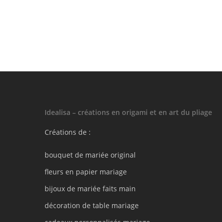
Idealisa – créations en origami et en art du pliage
Créations de :
bouquet de mariée original
fleurs en papier mariage
bijoux de mariée faits main
décoration de table mariage