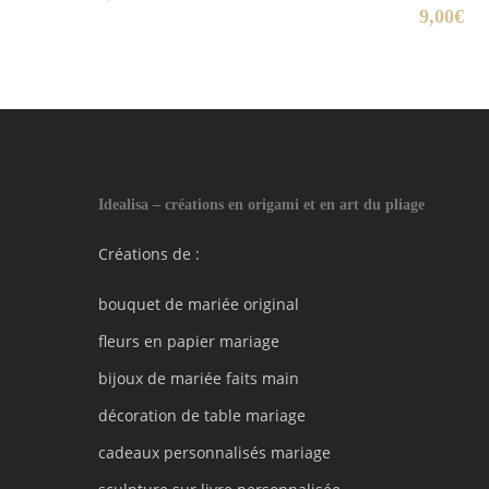
9,00
€
Idealisa – créations en origami et en art du pliage
Créations de :
bouquet de mariée original
fleurs en papier mariage
bijoux de mariée faits main
décoration de table mariage
cadeaux personnalisés mariage