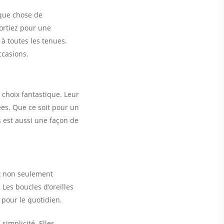
lque chose de
portiez pour une
 à toutes les tenues.
ccasions.
 choix fantastique. Leur
es. Que ce soit pour un
s est aussi une façon de
st non seulement
 Les boucles d’oreilles
s pour le quotidien.
simplicité. Elles