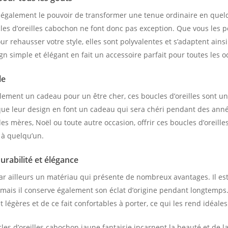
nt également le pouvoir de transformer une tenue ordinaire en que
les d’oreilles cabochon ne font donc pas exception. Que vous les 
r rehausser votre style, elles sont polyvalentes et s’adaptent ainsi
ign simple et élégant en fait un accessoire parfait pour toutes les o
le
lement un cadeau pour un être cher, ces boucles d’oreilles sont un
 que leur design en font un cadeau qui sera chéri pendant des anné
des mères, Noël ou toute autre occasion, offrir ces boucles d’oreille
 à quelqu’un.
durabilité et élégance
par ailleurs un matériau qui présente de nombreux avantages. Il e
n mais il conserve également son éclat d’origine pendant longtemps.
 légères et de ce fait confortables à porter, ce qui les rend idéale
es d’oreilles cabochon jaune fantaisie incarnent la beauté et de la 