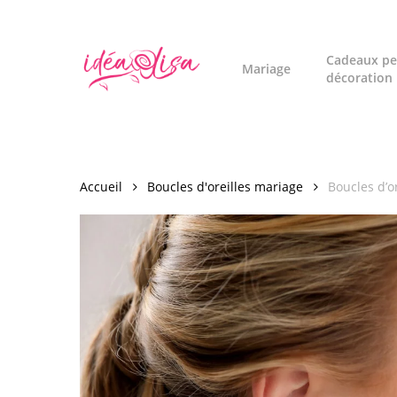
Skip
to
main
Cadeaux pe
Mariage
décoration
content
Accueil
Boucles d'oreilles mariage
Boucles d’or