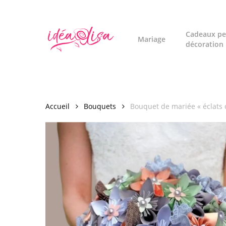
Skip
to
main
Cadeaux pe
Mariage
décoration
content
Accueil
Bouquets
Bouquet de mariée « éclats 