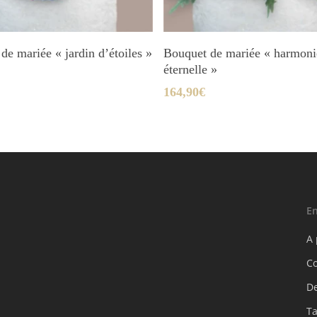
Ajouter Au Panier
Ajouter Au Panier
de mariée « jardin d’étoiles »
Bouquet de mariée « harmoni
éternelle »
164,90
€
En
A
C
D
Ta