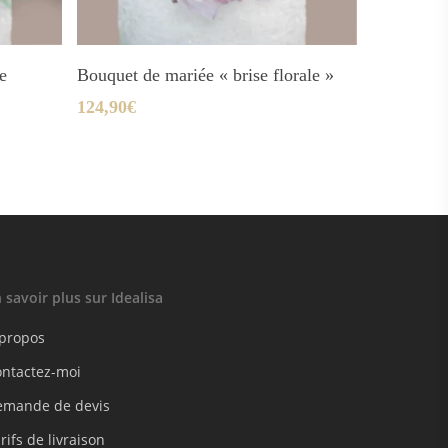
Ajouter Au Panier
e
Bouquet de mariée « brise florale »
124,90
€
 savoir plus sur Idealisa
 propos
ontactez-moi
emande de devis
rifs de livraison