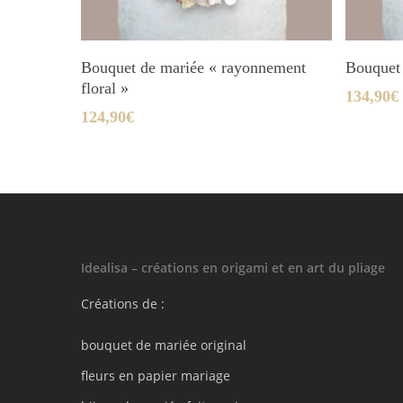
Ajouter Au Panier
Bouquet de mariée « rayonnement
Bouquet 
floral »
134,90
€
124,90
€
Idealisa – créations en origami et en art du pliage
Créations de :
bouquet de mariée original
fleurs en papier mariage