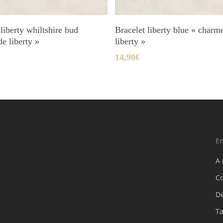
Ajouter Au Panier
Ajouter Au Panier
 liberty whiltshire bud
Bracelet liberty blue « charm
de liberty »
liberty »
14,90
€
En
A
C
D
Ta