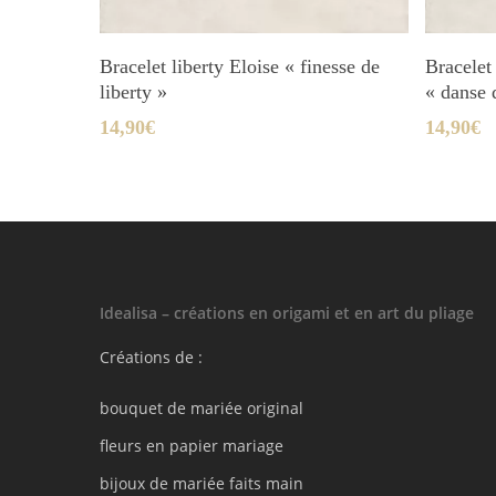
Ajouter Au Panier
Bracelet liberty Eloise « finesse de
Bracelet
liberty »
« danse 
14,90
€
14,90
€
Idealisa – créations en origami et en art du pliage
Créations de :
bouquet de mariée original
fleurs en papier mariage
bijoux de mariée faits main