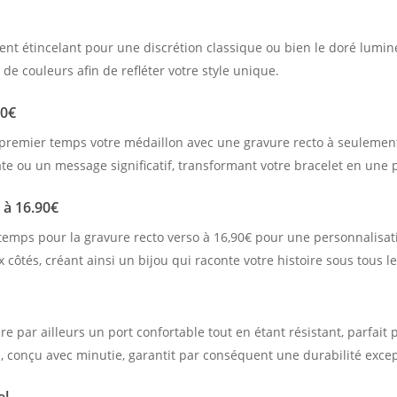
gent étincelant pour une discrétion classique ou bien le doré lumi
de couleurs afin de refléter votre style unique.
90€
premier temps votre médaillon avec une gravure recto à seulement
e ou un message significatif, transformant votre bracelet en une p
 à 16.90€
emps pour la gravure recto verso à 16,90€ pour une personnalisa
côtés, créant ainsi un bijou qui raconte votre histoire sous tous le
ure par ailleurs un port confortable tout en étant résistant, parfait
, conçu avec minutie, garantit par conséquent une durabilité excep