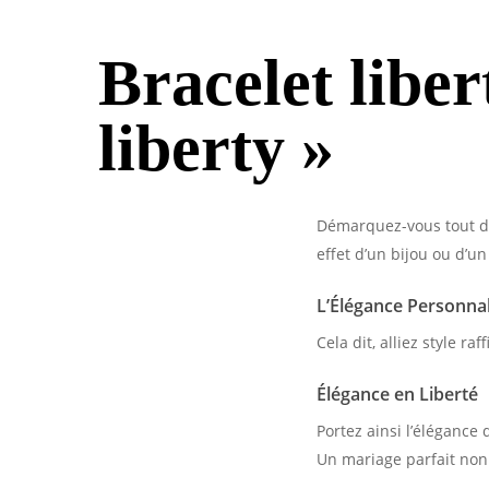
Bracelet libe
liberty »
Démarquez-vous tout d’a
effet d’un bijou ou d’u
L’Élégance Personnal
Cela dit, alliez style ra
Élégance en Liberté
Portez ainsi l’élégance
Un mariage parfait non 