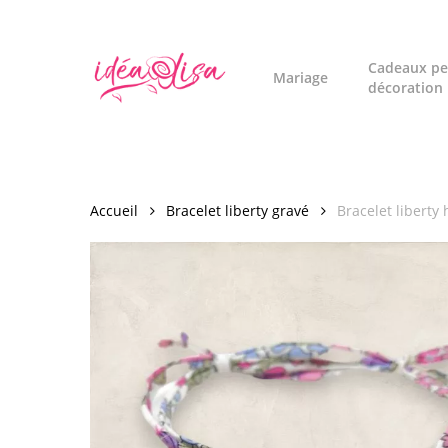
Skip
to
main
Cadeaux pe
Mariage
décoration
content
Accueil
Bracelet liberty gravé
Bracelet liberty 