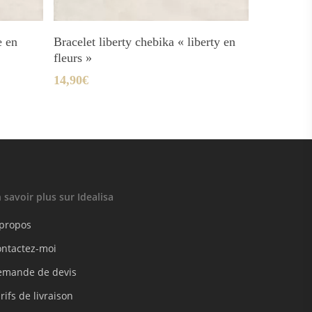
Ajouter Au Panier
e en
Bracelet liberty chebika « liberty en
fleurs »
14,90
€
 savoir plus sur Idealisa
 propos
ontactez-moi
emande de devis
rifs de livraison