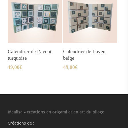
Ajouter Au Panier
Ajouter Au Panier
Calendrier de l’avent
Calendrier de l’avent
turquoise
beige
49,00
€
49,00
€
Idealisa – créations en origami et en art du pliage
Créations de :