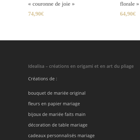
« couronne de joie »
florale »
74,90
€
64,90
€
Idealisa – créations en origami et en art du pliage
Créations de :
bouquet de mariée original
fleurs en papier mariage
bijoux de mariée faits main
décoration de table mariage
cadeaux personnalisés mariage