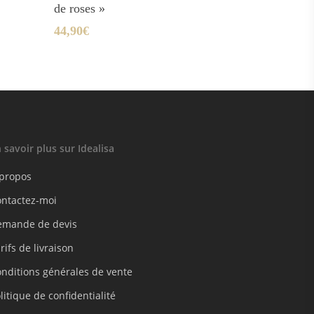
de roses »
44,90
€
 savoir plus sur Idealisa
 propos
ontactez-moi
emande de devis
rifs de livraison
nditions générales de vente
litique de confidentialité