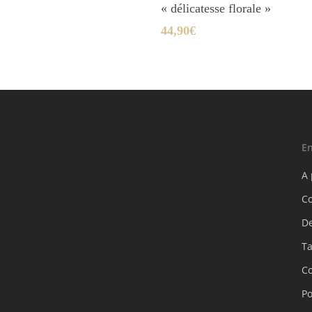
« délicatesse florale »
44,90
€
En
A
C
D
Ta
Co
Po