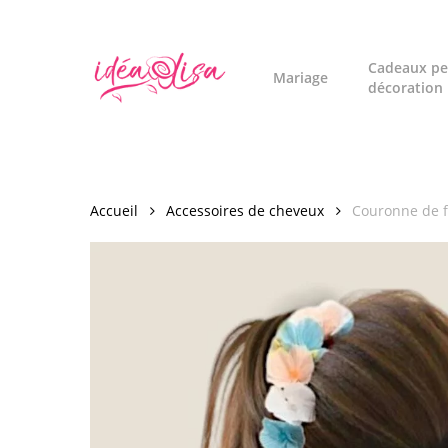
Skip
to
main
Cadeaux pe
Mariage
décoration
content
Accueil
Accessoires de cheveux
Couronne de f