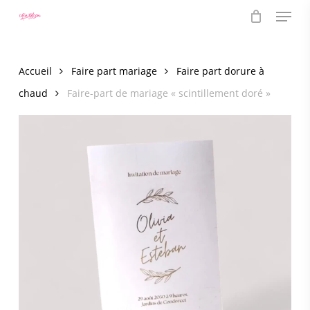
Menu
Skip
to
main
content
Accueil
Faire part mariage
Faire part dorure à
chaud
Faire-part de mariage « scintillement doré »