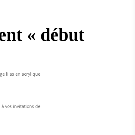
ent « début
e lilas en acrylique
à vos invitations de