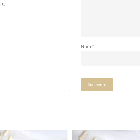
is.
Nom
*