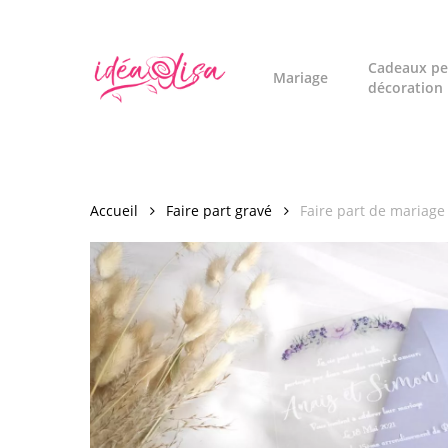
Skip
to
main
Cadeaux pe
Mariage
décoration
content
Accueil
Faire part gravé
Faire part de mariage