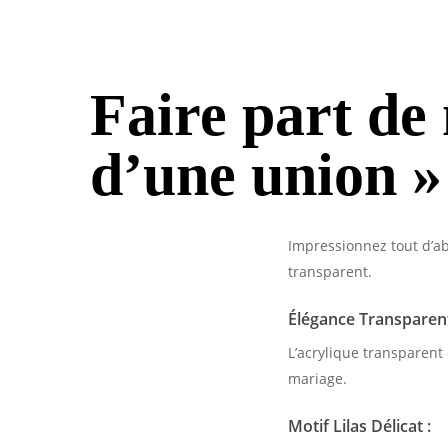
Faire part de
d’une union »
Impressionnez tout d’ab
transparent.
Élégance Transparent
L’acrylique transparent
mariage.
Motif Lilas Délicat :