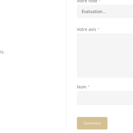
Votre note
*
Votre avis
*
is.
Nom
*