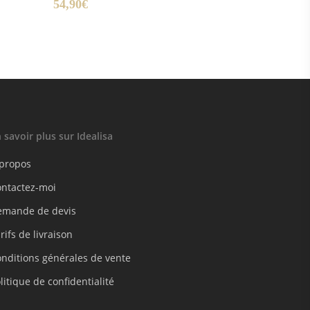
54,90
€
 savoir plus sur Idealisa
 propos
ontactez-moi
emande de devis
rifs de livraison
nditions générales de vente
litique de confidentialité