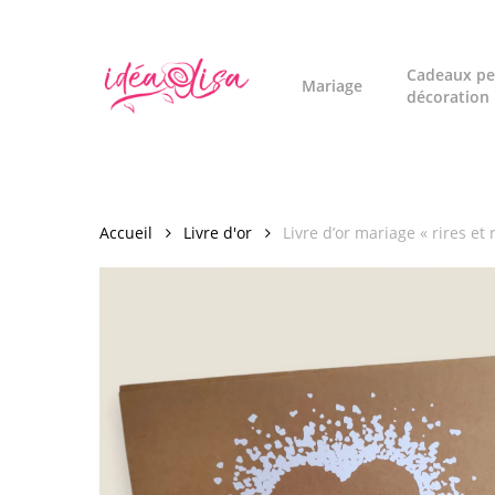
Skip
to
main
Cadeaux pe
Mariage
décoration
content
Accueil
Livre d'or
Livre d’or mariage « rires et 