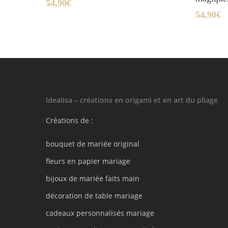
54,90
€
54,90
€
Idealisa – créations en origami et en art du pliage
Créations de :
bouquet de mariée original
fleurs en papier mariage
bijoux de mariée faits main
décoration de table mariage
cadeaux personnalisés mariage