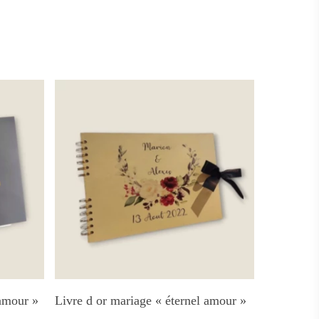
Ajouter Au Panier
amour »
Livre d or mariage « éternel amour »