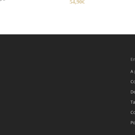
54,90
€
En
A
C
D
Ta
Co
Po