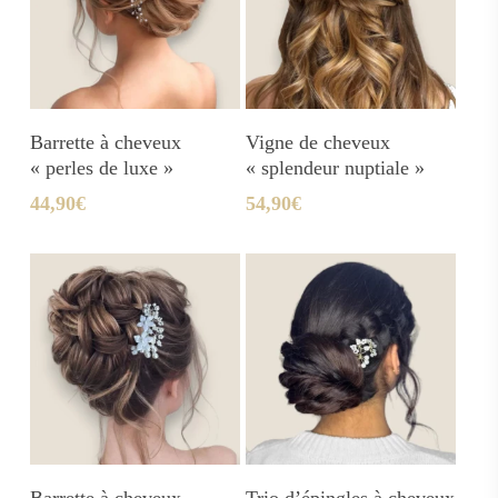
Ajouter Au Panier
Ajouter Au Panier
Barrette à cheveux
Vigne de cheveux
« perles de luxe »
« splendeur nuptiale »
44,90
€
54,90
€
Ajouter Au Panier
Ajouter Au Panier
Barrette à cheveux
Trio d’épingles à cheveux