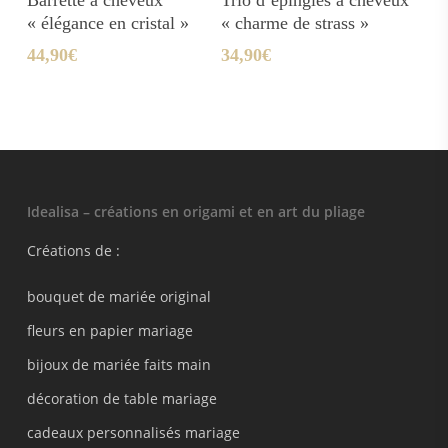
« élégance en cristal »
« charme de strass »
44,90
€
34,90
€
Idealisa – créations en origami et en art du pliage
Créations de :
bouquet de mariée original
fleurs en papier mariage
bijoux de mariée faits main
décoration de table mariage
cadeaux personnalisés mariage