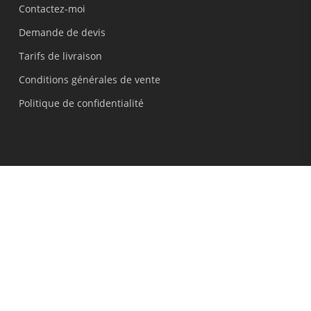
Contactez-moi
Demande de devis
Tarifs de livraison
Conditions générales de vente
Politique de confidentialité
© 2026 IdeaLisa. Créatrice de bouquets de mariée,
accessoires personnalisés et cadeaux originaux en
origami 100% fait main avec ❤
facebook
pinterest
instagram
whatsapp