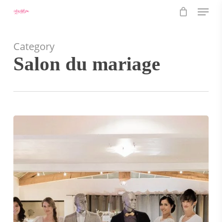
Menu
Skip
to
main
content
Category
Salon du mariage