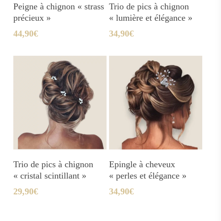
Ajouter Au Panier
Ajouter Au Panier
Peigne à chignon « strass
Trio de pics à chignon
précieux »
« lumière et élégance »
44,90
€
34,90
€
Ajouter Au Panier
Ajouter Au Panier
Trio de pics à chignon
Epingle à cheveux
« cristal scintillant »
« perles et élégance »
29,90
€
34,90
€