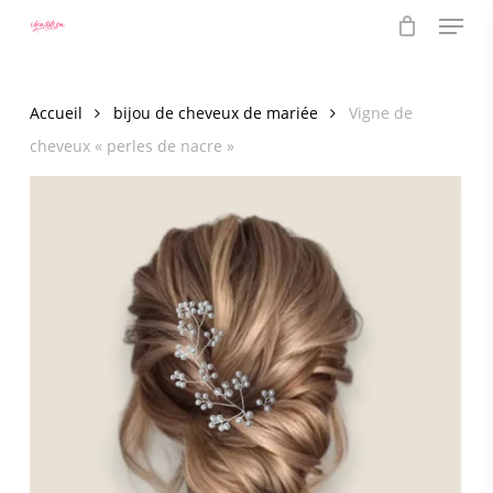
Menu
Skip
to
main
content
Accueil
bijou de cheveux de mariée
Vigne de
cheveux « perles de nacre »