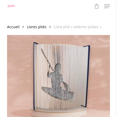
Menu
Skip
to
main
content
Accueil
Livres pliés
Livre plié « ombres pliées »