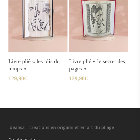
Ajouter Au Panier
Ajouter Au Panier
Livre plié « les plis du
Livre plié « le secret des
temps »
pages »
129,90
€
129,90
€
Idealisa – créations en origami et en art du pliage
Créations de :