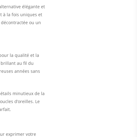
lternative élégante et
 à la fois uniques et
e décontractée ou un
our la qualité et la
brillant au fil du
breuses années sans
détails minutieux de la
ucles d’oreilles. Le
rfait.
our exprimer votre