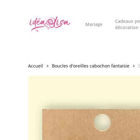
Skip
to
main
Cadeaux pe
Mariage
décoration
content
Accueil
Boucles d'oreilles cabochon fantaisie