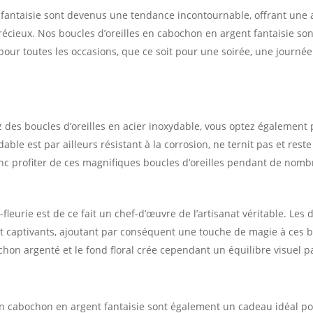
x fantaisie sont devenus une tendance incontournable, offrant une a
écieux. Nos boucles d’oreilles en cabochon en argent fantaisie sont
 pour toutes les occasions, que ce soit pour une soirée, une journé
 des boucles d’oreilles en acier inoxydable, vous optez également p
dable est par ailleurs résistant à la corrosion, ne ternit pas et reste 
c profiter de ces magnifiques boucles d’oreilles pendant de nom
leurie est de ce fait un chef-d’œuvre de l’artisanat véritable. Les 
ont captivants, ajoutant par conséquent une touche de magie à ces bo
chon argenté et le fond floral crée cependant un équilibre visuel pa
 en cabochon en argent fantaisie sont également un cadeau idéal p