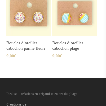
Ajouter Au Panier
Ajouter Au Panier
Boucles d’oreilles
Boucles d’oreilles
cabochon parme fleuri
cabochon plage
9,00
€
9,00
€
Idealisa – créations en origami et en art du pliage
Créations de :