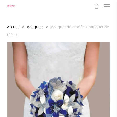
Menu
Skip
to
main
content
Accueil
Bouquets
Bouquet de mariée « bouquet de
rêve »