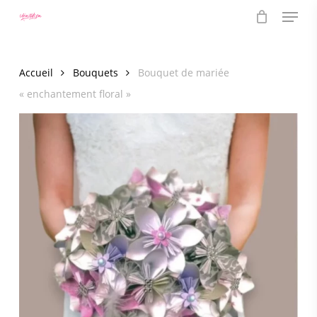
Menu
Skip
to
main
content
Accueil
Bouquets
Bouquet de mariée
« enchantement floral »