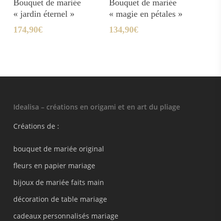
Bouquet de mariée
Bouquet de mariée
« jardin éternel »
« magie en pétales »
174,90
€
134,90
€
Idealisa – créations en origami et en art du pliage
Créations de :
bouquet de mariée original
fleurs en papier mariage
bijoux de mariée faits main
décoration de table mariage
cadeaux personnalisés mariage