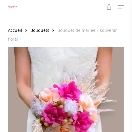
Menu
Skip
to
main
content
Accueil
Bouquets
Bouquet de mariée « souvenir
floral »