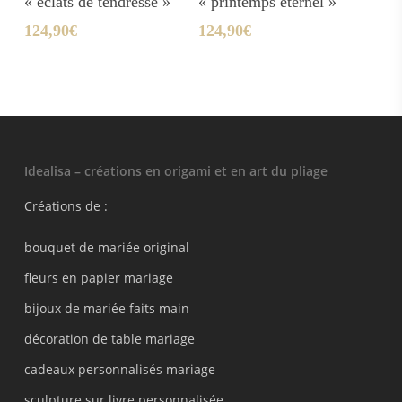
« éclats de tendresse »
« printemps éternel »
124,90
€
124,90
€
Idealisa – créations en origami et en art du pliage
Créations de :
bouquet de mariée original
fleurs en papier mariage
bijoux de mariée faits main
décoration de table mariage
cadeaux personnalisés mariage
sculpture sur livre personnalisée