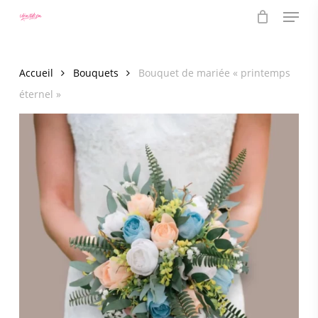
Menu
Skip
to
main
content
Accueil
Bouquets
Bouquet de mariée « printemps
éternel »