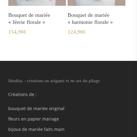
Ajouter Au Panier
Ajouter Au Panier
Bouquet de mariée
Bouquet de mariée
« féerie florale »
« harmonie florale »
154,90
€
124,90
€
Idealisa – créations en origami et en art du pliage
Créations de :
bouquet de mariée original
fleurs en papier mariage
bijoux de mariée faits main