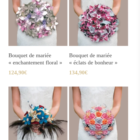
Ajouter Au Panier
Ajouter Au Panier
Bouquet de mariée
Bouquet de mariée
« enchantement floral »
« éclats de bonheur »
124,90
€
134,90
€