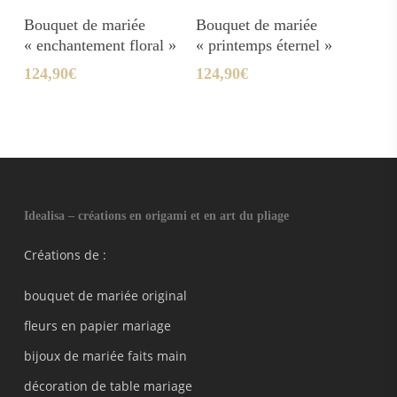
Ajouter Au Panier
Ajouter Au Panier
Bouquet de mariée
Bouquet de mariée
« enchantement floral »
« printemps éternel »
124,90
€
124,90
€
Idealisa – créations en origami et en art du pliage
Créations de :
bouquet de mariée original
fleurs en papier mariage
bijoux de mariée faits main
décoration de table mariage