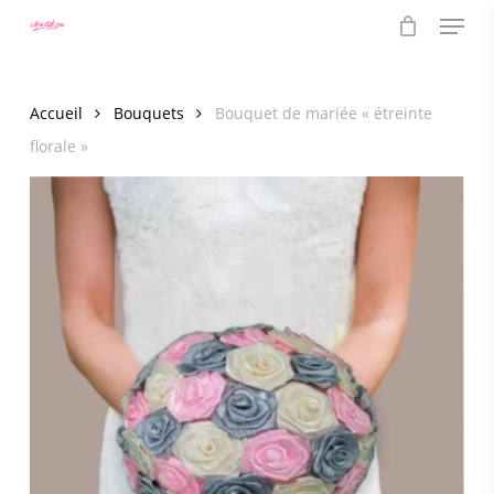
Menu
Skip
to
main
content
Accueil
Bouquets
Bouquet de mariée « étreinte
florale »