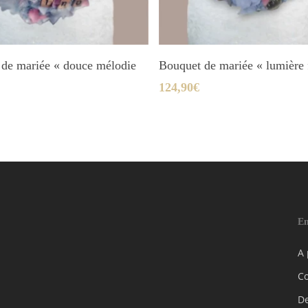
Ajouter Au Panier
Ajouter Au Panier
de mariée « douce mélodie
Bouquet de mariée « lumière 
124,90
€
En
A
C
D