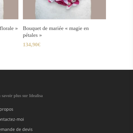
Ajouter Au Panier
florale »
Bouquet de mariée « magie en
pétales »
134,90
€
 savoir plus sur Idealisa
 propos
ontactez-moi
emande de devis