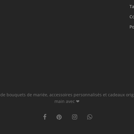
Ta
Co
Po
e de bouquets de mariée, accessoires personnalisés et cadeaux orig
main avec ❤
facebook
pinterest
instagram
whatsapp