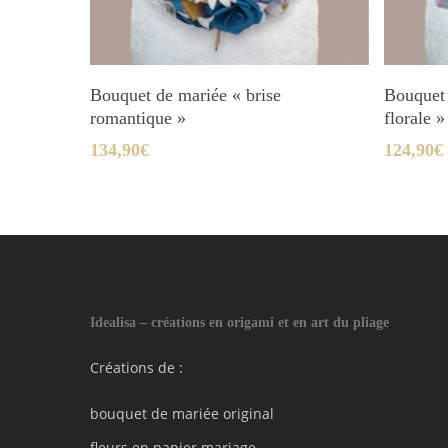
Ajouter Au Panier
Bouquet de mariée « brise
Bouquet 
romantique »
florale »
134,90
€
124,90
€
Idealisa – créations en origami et en art du pliage
Créations de :
bouquet de mariée original
fleurs en papier mariage