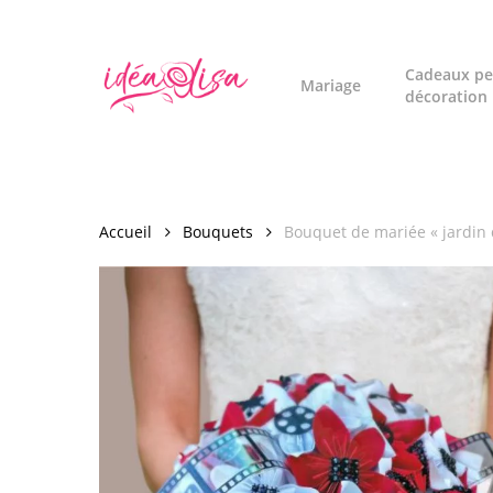
Skip
to
main
Cadeaux pe
Mariage
décoration
content
Accueil
Bouquets
Bouquet de mariée « jardin d