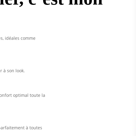
es, idéales comme
 à son look.
onfort optimal toute la
parfaitement à toutes