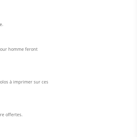
e.
 pour homme feront
golos à imprimer sur ces
e offertes.