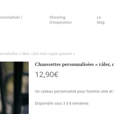
rsonnalisés /
Shooting
Le
d’inspiration
blog
nnalisées « râler, c’est mon super pouvoir »
Chaussettes personnalisées « râler, 
12,90
€
Un cadeau personnalisé pour homme utile et 
Disponible sous 3 à 8 semaines