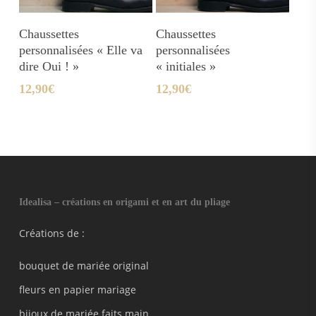
Ajouter Au Panier
Ajouter Au Panier
Chaussettes
Chaussettes
personnalisées « Elle va
personnalisées
dire Oui ! »
« initiales »
12,90
€
12,90
€
Idealisa – créations en origami et en art du pliage
Créations de :
bouquet de mariée original
fleurs en papier mariage
bijoux de mariée faits main