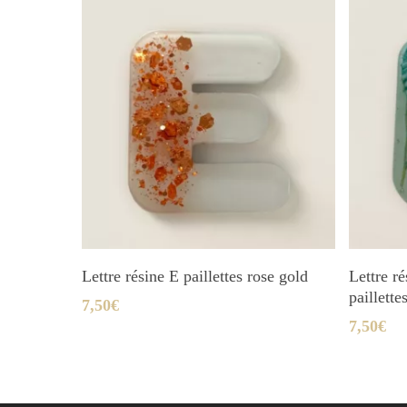
Ajouter Au Panier
Lettre résine E paillettes rose gold
Lettre ré
paillette
7,50
€
7,50
€