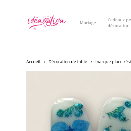
Skip
to
main
Cadeaux pe
Mariage
décoration
content
Accueil
Décoration de table
marque place rés