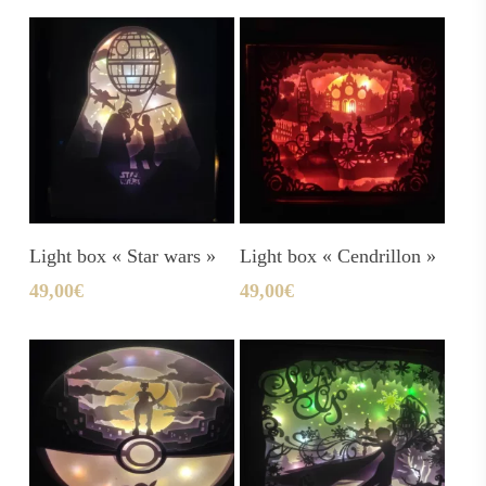
Ajouter Au Panier
Ajouter Au Panier
Light box « Star wars »
Light box « Cendrillon »
49,00
€
49,00
€