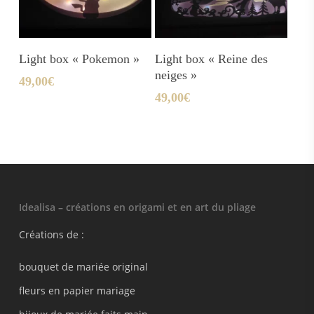
Ajouter Au Panier
Ajouter Au Panier
Light box « Pokemon »
Light box « Reine des
neiges »
49,00
€
49,00
€
Idealisa – créations en origami et en art du pliage
Créations de :
bouquet de mariée original
fleurs en papier mariage