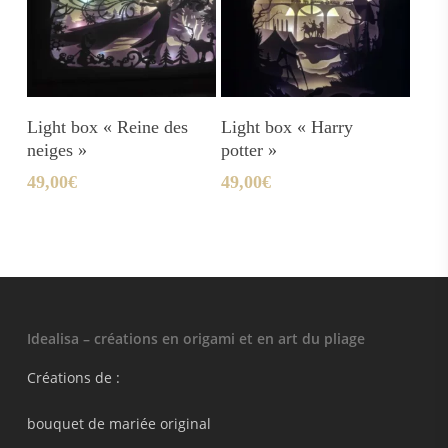
Ajouter Au Panier
Ajouter Au Panier
Light box « Reine des
Light box « Harry
neiges »
potter »
49,00
€
49,00
€
Idealisa – créations en origami et en art du pliage
Créations de :
bouquet de mariée original