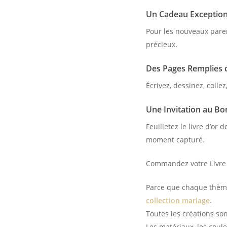
Un Cadeau Exceptionn
Pour les nouveaux paren
précieux.
Des Pages Remplies d
Écrivez, dessinez, colle
Une Invitation au Bo
Feuilletez le livre d’o
moment capturé.
Commandez votre Livre 
Parce que chaque thème 
collection mariage
.
Toutes les créations so
Les matériaux, les coule