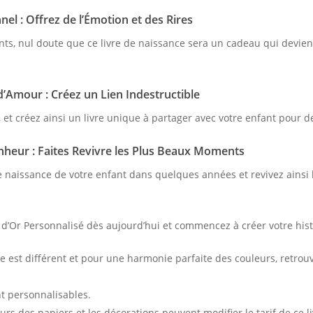
el : Offrez de l’Émotion et des Rires
ts, nul doute que ce livre de naissance sera un cadeau qui deviend
’Amour : Créez un Lien Indestructible
z, et créez ainsi un livre unique à partager avec votre enfant pour 
nheur : Faites Revivre les Plus Beaux Moments
r de naissance de votre enfant dans quelques années et revivez ains
d’Or Personnalisé dès aujourd’hui et commencez à créer votre hist
est différent et pour une harmonie parfaite des couleurs, retrou
nt personnalisables.
urs des papiers et les décorations peuvent modifier le tarif de ce l