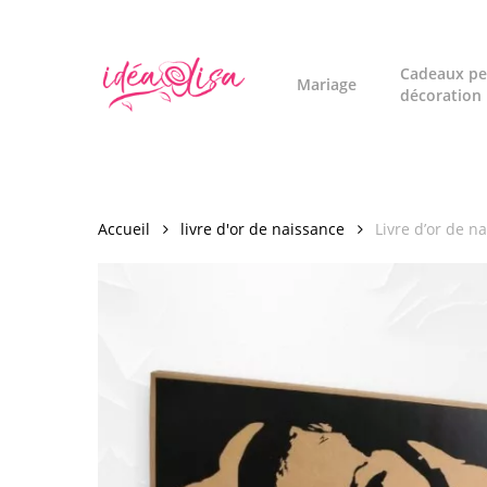
Skip
to
main
Cadeaux pe
Mariage
décoration
content
Accueil
livre d'or de naissance
Livre d’or de n