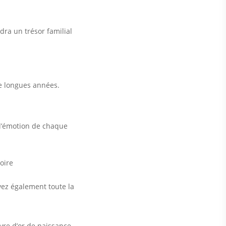
ra un trésor familial
de longues années.
i l’émotion de chaque
oire
vez également toute la
ivre d’or de naissance