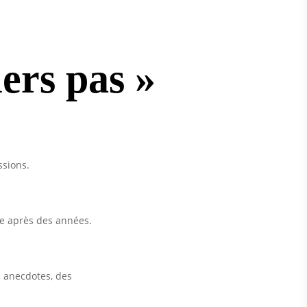
ers pas »
ssions.
me après des années.
s anecdotes, des