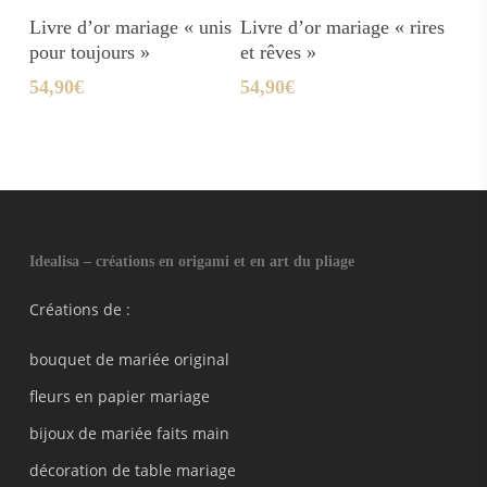
Ajouter Au Panier
Ajouter Au Panier
Livre d’or mariage « unis
Livre d’or mariage « rires
pour toujours »
et rêves »
54,90
€
54,90
€
Idealisa – créations en origami et en art du pliage
Créations de :
bouquet de mariée original
fleurs en papier mariage
bijoux de mariée faits main
décoration de table mariage