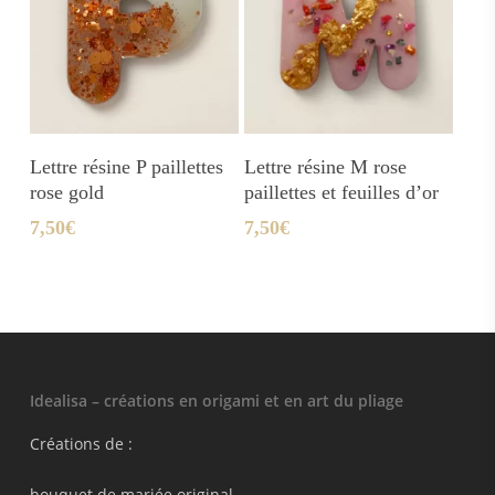
Ajouter Au Panier
Ajouter Au Panier
Lettre résine P paillettes
Lettre résine M rose
rose gold
paillettes et feuilles d’or
7,50
€
7,50
€
Idealisa – créations en origami et en art du pliage
Créations de :
bouquet de mariée original