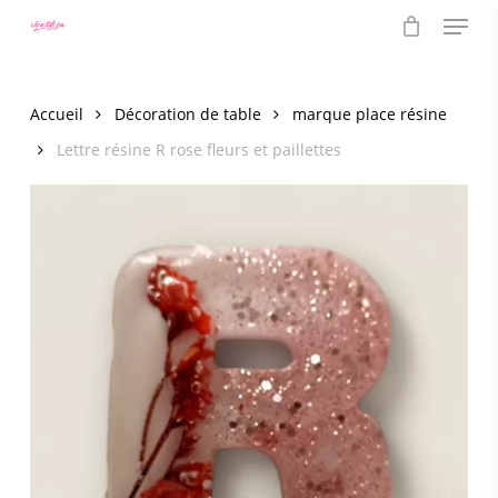
Menu
Skip
to
main
content
Accueil
Décoration de table
marque place résine
Lettre résine R rose fleurs et paillettes