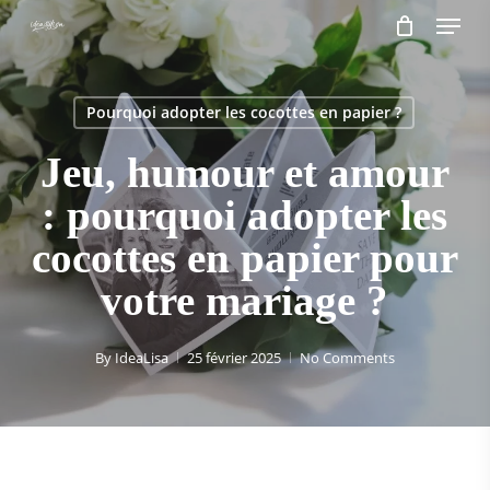
Menu
Skip
to
main
content
Pourquoi adopter les cocottes en papier ?
Jeu, humour et amour
: pourquoi adopter les
cocottes en papier pour
votre mariage ?
By
IdeaLisa
25 février 2025
No Comments