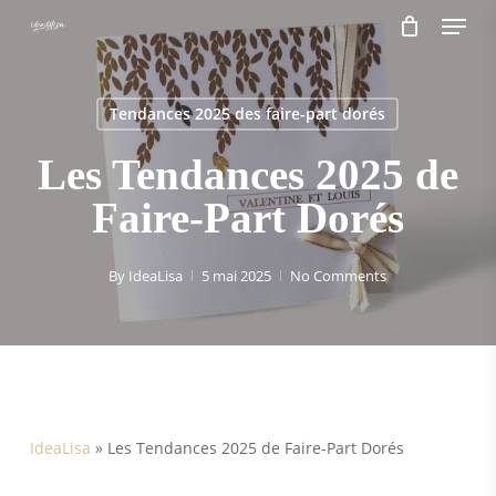
Menu
Skip
to
main
content
Tendances 2025 des faire-part dorés
Les Tendances 2025 de
Faire-Part Dorés
By
IdeaLisa
5 mai 2025
No Comments
IdeaLisa
»
Les Tendances 2025 de Faire-Part Dorés