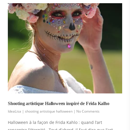
Shooting artistique Halloween inspiré de Frida Kalho
IdeaLisa
|
shooting artistique halloween
|
No Comments
Halloween à la façon de Frida Kahlo : quand l’art
rencontre l’éternité Tout d’abord, il faut dire que l’art